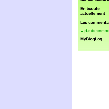
En écoute
actuellement
Les commenta
→ plus de comment
MyBlogLog