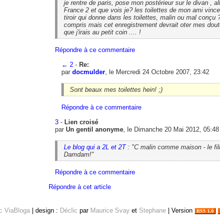
je rentre de paris, pose mon postérieur sur le divan , al
France 2 et que vois je? les toilettes de mon ami vince
tiroir qui donne dans les toilettes, malin ou mal conçu ? 
compris mais cet enregistrement devrait oter mes doute
que j'irais au petit coin .... !
Répondre à ce commentaire
←
2
-
Re:
par
docmulder
, le Mercredi 24 Octobre 2007, 23:42
Sont beaux mes toilettes hein! ;)
Répondre à ce commentaire
3
-
Lien croisé
par
Un gentil anonyme
, le Dimanche 20 Mai 2012, 05:48
Le blog qui a 2L et 2T
: "C malin comme maison - le fil
Damdam!"
Répondre à ce commentaire
Répondre à cet article
ec ViaBloga
| design :
Déclic
par
Maurice Svay
et
Stephane
| Version
RSS 1.0