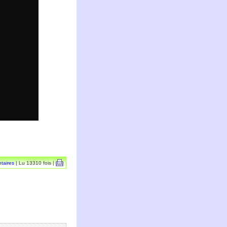
taires
| Lu 13310 fois |