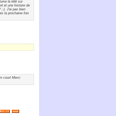
lume la télé sur
nt et une histoire de
;-). J'ai pas bien
s la prochaine fois
m court Merci
RSS 2.0
atom