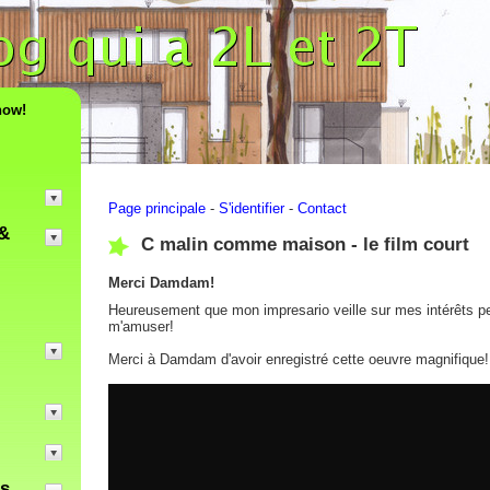
now!
Page principale
-
S'identifier
-
Contact
&
C malin comme maison - le film court
Merci Damdam!
Heureusement que mon impresario veille sur mes intérêts pe
m'amuser!
Merci à Damdam d'avoir enregistré cette oeuvre magnifique!
es