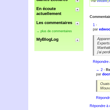
Par
Vincent
|
En écoute
actuellement
Commentai
Les commentaires
1
-
par
edwoo
→ plus de commentaires
Apparem
MyBlogLog
Experts
Manhatt
j'ai perdu
Répondre 
←
2
-
Re
par
doc
Ouais
Mouva
Répondr
Répondre à c