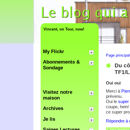
Vincent, on Tour, now!
My Flickr
Page principa
Abonnements &
Du cô
Sondage
TF1/L
Oui oui
Merci à
Pier
Visitez notre
prévenu.
maison
Oui le
super 
coupe, hein!
Archives
ce super pr
Je lis
Répondre à c
Saines Lectures