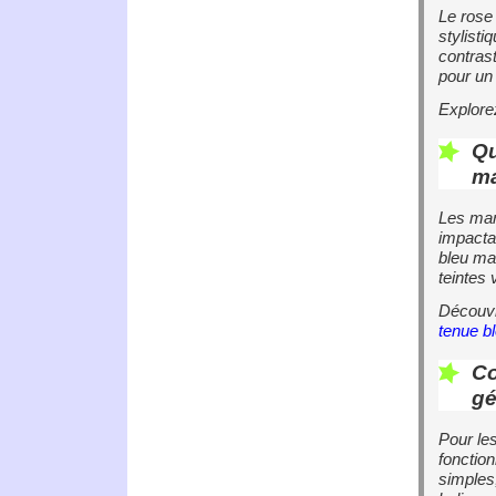
Le rose 
stylist
contras
pour un 
Explor
Qu
ma
Les mar
impacta
bleu ma
teintes 
Découv
tenue b
Co
gé
Pour les
fonctio
simples