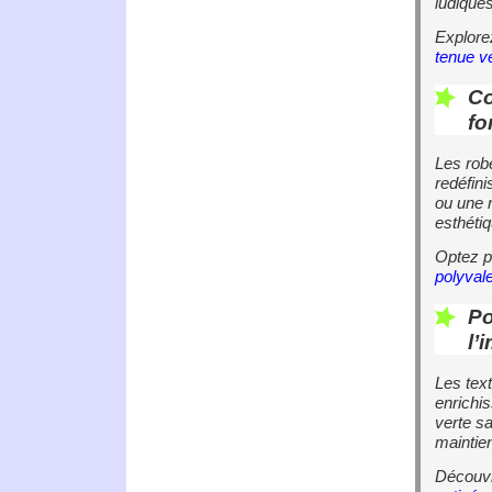
ludiques
Explor
tenue ve
Co
fo
Les rob
redéfini
ou une 
esthéti
Optez 
polyval
Po
l’
Les text
enrichis
verte sa
maintie
Découvr