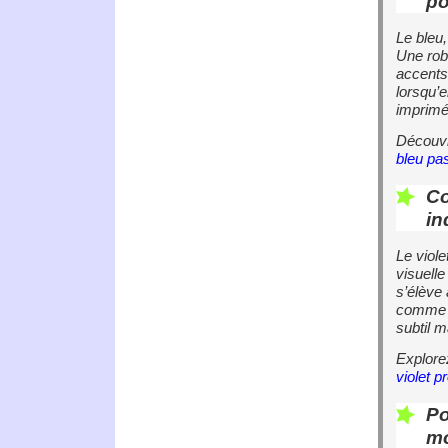
po
Le bleu,
Une rob
accents 
lorsqu’e
imprimés
Découv
bleu pas
Co
in
Le viole
visuelle
s’élève 
comme l
subtil m
Explor
violet p
Po
mo