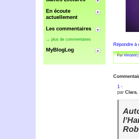
En écoute
actuellement
Les commentaires
→ plus de commentaires
Répondre à c
MyBlogLog
Par
Vincent
|
Commentai
1
-
par
Clara
,
Auto
l’H
Rob