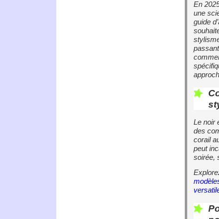
En 2025
une sci
guide d’
souhaite
stylism
passant 
comment
spécifi
approch
Co
st
Le noir 
des com
corail 
peut in
soirée, 
Explore
modèles
versatil
Po