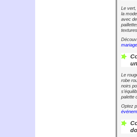
Le vert
la moder
avec de
paillett
texture
Découvr
mariag
Co
un
Le rouge
robe ro
noirs p
s’équili
palette
Optez 
événeme
Co
do