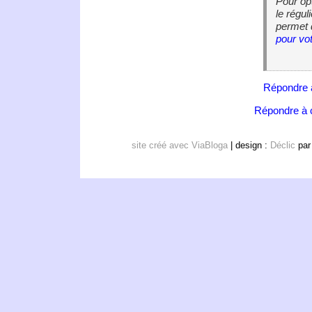
Pour opt
le régul
permet 
pour vot
Répondre 
Répondre à c
site créé avec ViaBloga
| design :
Déclic
pa