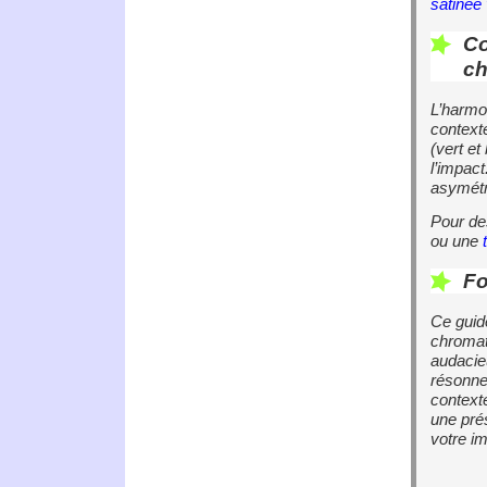
satinée 
Co
ch
L’harmo
context
(vert et
l’impact
asymétri
Pour de
ou une
Fo
Ce guide
chromat
audacieu
résonne 
context
une pré
votre i