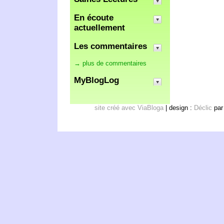
En écoute
actuellement
Les commentaires
→ plus de commentaires
MyBlogLog
site créé avec ViaBloga
| design :
Déclic
pa