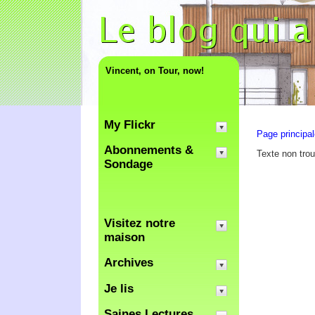
Vincent, on Tour, now!
My Flickr
Page principa
Abonnements &
Texte non tro
Sondage
Visitez notre
maison
Archives
Je lis
Saines Lectures