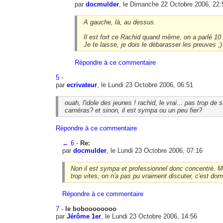
par
docmulder
, le Dimanche 22 Octobre 2006, 22:
A gauche, là, au dessus.
Il est fort ce Rachid quand même, on a parlé 10
Je te laisse, je dois le débarasser les preuves ;)
Répondre à ce commentaire
5
-
par
ecrivateur
, le Lundi 23 Octobre 2006, 06:51
ouah, l'idole des jeunes ! rachid, le vrai... pas trop de 
caméras? et sinon, il est sympa ou un peu fier?
Répondre à ce commentaire
←
6
-
Re:
par
docmulder
, le Lundi 23 Octobre 2006, 07:16
Non il est sympa et professionnel donc concentré. Ma
trop vites, on n'a pas pu vraiment discuter, c'est d
Répondre à ce commentaire
7
-
le boboooooooo
par
Jérôme 1er
, le Lundi 23 Octobre 2006, 14:56