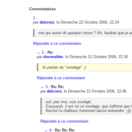
Commentaires
1
-
par
delcroix
, le Dimanche 22 Octobre 2006, 22:24
moi qui aurait dit quelque chose ? Ah, faudrait que je p
Répondre à ce commentaire
←
2
-
Re:
par
docmulder
, le Dimanche 22 Octobre 2006, 22:30
Je parlais du "sondage" ;)
Répondre à ce commentaire
←
3
-
Re: Re:
par
delcroix
, le Dimanche 22 Octobre 2006, 22:46
ouf, pas moi, suis soulagé...
Euuuuuuh, il est où ce sondage, que j'affirme que 
Rachid l'a d'ailleurs fortement laissé entrendre ;-)))
Répondre à ce commentaire
←
4
-
Re: Re: Re: