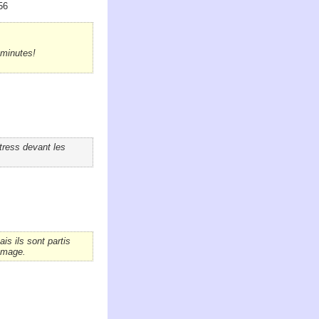
56
 minutes!
stress devant les
is ils sont partis
ommage.