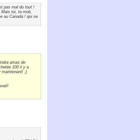
st pas mal du tout !
. Mais toi, ta mob,
ne au Canada ! qui se
oindra amas de
chetée 100 il y a
 maintenant! ;)
rati!