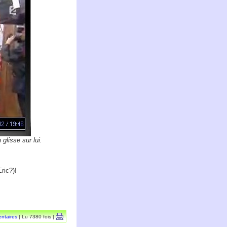
 glisse sur lui.
ric?)!
ntaires
| Lu 7380 fois |