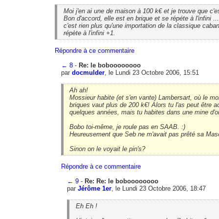
Moi j'en ai une de maison à 100 k€ et je trouve que c'e
Bon d'accord, elle est en brique et se répéte à l'infini ..
c'est rien plus qu'une importation de la classique caba
répète à l'infini +1.
Répondre à ce commentaire
←
8
-
Re: le boboooooooo
par
docmulder
, le Lundi 23 Octobre 2006, 15:51
Ah ah!
Mossieur habite (et s'en vante) Lambersart, où le m
briques vaut plus de 200 k€! Alors tu l'as peut être a
quelques années, mais tu habites dans une mine d'or
Bobo toi-même, je roule pas en SAAB. :)
Heureusement que Seb ne m'avait pas prêté sa Mase
Sinon on le voyait le pin's?
Répondre à ce commentaire
←
9
-
Re: Re: le boboooooooo
par
Jérôme 1er
, le Lundi 23 Octobre 2006, 18:47
Eh Eh !