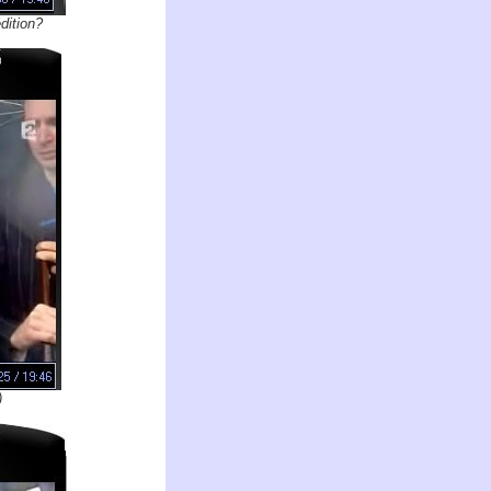
édition?
)