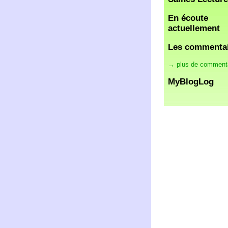
En écoute
actuellement
Les commenta
→ plus de comment
MyBlogLog