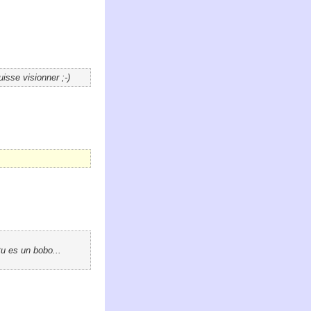
uisse visionner ;-)
tu es un bobo...