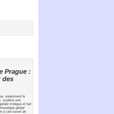
de Prague :
 des
ague, notamment le
s, soulève une
itale tchèque et l'art
sémantique global
e à ciel ouvert de