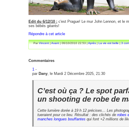
E
dit du 6/12/10 :
c'est Prague! Le mur John Lennon, et le
ses bébés géants!
Répondre à cet article
Par
Vincent
|
Avant
| 06/10/2010 22:53 |
Après
|
La vie est belle
|
3 com
Commentaires
1
-
par
Dany
, le Mardi 2 Décembre 2025, 21:30
C’est où ça ? Le spot parf
un shooting de robe de m
Cette lumière dorée à 19 h 12 précises… Les photogr
tueraient pour ce lieu. Résultat : des clichés de
robes e
manches longues bouffantes
qui font +2 millions de lik