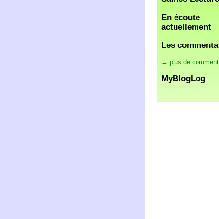
En écoute
actuellement
Les commenta
→ plus de comment
MyBlogLog