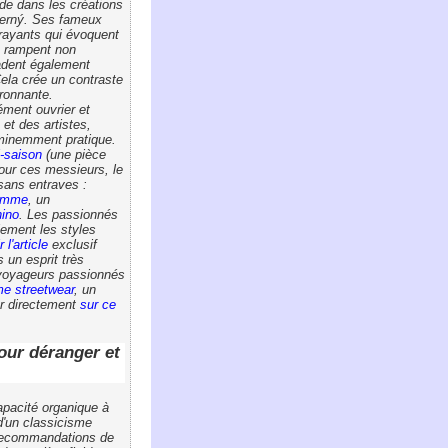
ide dans les créations
 Černý. Ses fameux
rayants qui évoquent
, rampent non
adent également
ela crée un contraste
ironnante.
dément ouvrier et
et des artistes,
éminemment pratique.
-saison
(une pièce
our ces messieurs, le
 sans entraves :
homme
, un
hino
. Les passionnés
lement les styles
r l'article
exclusif
 un esprit très
s voyageurs passionnés
e streetwear
, un
er directement
sur ce
our déranger et
apacité organique à
d'un classicisme
 recommandations de