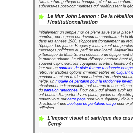
l'architecture gothique et baroque ; c'est un laboratoire
subversives post-communistes qui redéfinissent la géo
Le Mur John Lennon : De la rébellio
l'institutionnalisation
Initialement un simple mur de pierre situé sur la place
náměstí, cet espace est devenu un sanctuaire de la lib
dans les années 1980, s'opposant frontalement au rég
l'époque. Les jeunes Pragois y inscrivaient des parole
messages politiques au péril de leur liberté. Aujourd'hui
pittoresque de Malá Strana nécessite un équipement 
la marche urbaine. Le climat d'Europe centrale étant ré
souvent capricieux, les voyageurs avertis n'hésiteront 
leur sac un
pantalon de pluie femme randonnée compa
retrouver d'autres options d'imperméables en
cliquant i
pendant la saison froide pour admirer l'art urbain subti
neige, un
modèle de pantalon pour la randonnée hivern
absolument indispensable, tout comme le conseille ce 
du
pantalon randonnée
. Pour ceux qui aiment avoir les 
ont besoin d'emporter divers plans, guides et objectifs
rendez-vous sur
cette page
pour vous équiper judicieu
directement une
boutique de pantalons cargo
pour expl
utilitaires.
L'impact visuel et satirique des œu
Černý