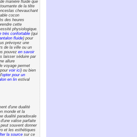
de manière fluide que
ournante de la tête
Venceslas chevauchant
table cocon
rès des heures
rendre cette
essité physiologique.
e très confortable
(qui
antalon fluide
) pour
vous prévoyez une
s de la ville ou un
ous pouvez
en savoir
 laisser séduire par
ne allure
de voyage permet
 pour
voir ici
) ou bien
'
opter pour un
lon en lin
estival
ent d'une dualité
en monde et la
me dualité paradoxale
d'une valise parfaite
le peut souvent donner
o et les esthétiques
ter la source
sur ce