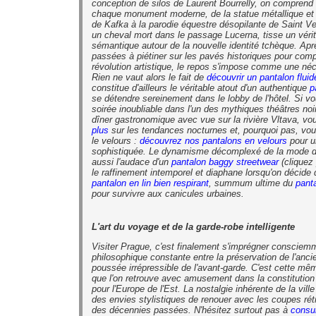
conception de silos de Laurent Bourrelly, on comprend 
chaque monument moderne, de la statue métallique et t
de Kafka à la parodie équestre désopilante de Saint 
un cheval mort dans le passage Lucerna, tisse un véri
sémantique autour de la nouvelle identité tchèque. Ap
passées à piétiner sur les pavés historiques pour comp
révolution artistique, le repos s'impose comme une néc
Rien ne vaut alors le fait de
découvrir un pantalon fluid
constitue d'ailleurs le véritable atout d'un authentique
p
se détendre sereinement dans le lobby de l'hôtel. Si 
soirée inoubliable dans l'un des mythiques théâtres noir
dîner gastronomique avec vue sur la rivière Vltava, v
plus
sur les tendances nocturnes et, pourquoi pas, vous
le velours :
découvrez nos pantalons en velours
pour u
sophistiquée. Le dynamisme décomplexé de la mode 
aussi l'audace d'un
pantalon baggy streetwear
(cliquez
le raffinement intemporel et diaphane lorsqu'on décide d
pantalon en lin bien respirant
, summum ultime du
panta
pour survivre aux canicules urbaines.
L'art du voyage et de la garde-robe intelligente
Visiter Prague, c'est finalement s'imprégner consciemm
philosophique constante entre la préservation de l'anci
poussée irrépressible de l'avant-garde. C'est cette mê
que l'on retrouve avec amusement dans la constitution 
pour l'Europe de l'Est. La nostalgie inhérente de la vil
des envies stylistiques de renouer avec les coupes rétr
des décennies passées. N'hésitez surtout pas à
consul