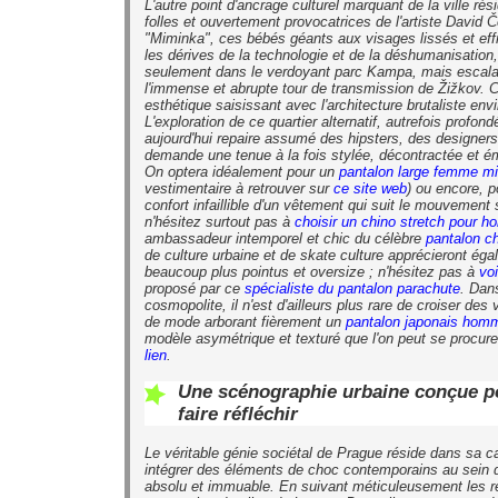
L'autre point d'ancrage culturel marquant de la ville rés
folles et ouvertement provocatrices de l'artiste David
"Miminka", ces bébés géants aux visages lissés et eff
les dérives de la technologie et de la déshumanisation
seulement dans le verdoyant parc Kampa, mais escal
l'immense et abrupte tour de transmission de Žižkov. C
esthétique saisissant avec l'architecture brutaliste env
L'exploration de ce quartier alternatif, autrefois profon
aujourd'hui repaire assumé des hipsters, des designers 
demande une tenue à la fois stylée, décontractée et 
On optera idéalement pour un
pantalon large femme mi
vestimentaire à retrouver sur
ce site web
) ou encore, p
confort infaillible d'un vêtement qui suit le mouvement
n'hésitez surtout pas à
choisir un chino stretch pour 
ambassadeur intemporel et chic du célèbre
pantalon c
de culture urbaine et de skate culture apprécieront éga
beaucoup plus pointus et oversize ; n'hésitez pas à
voi
proposé par ce
spécialiste du pantalon parachute
. Dans
cosmopolite, il n'est d'ailleurs plus rare de croiser de
de mode arborant fièrement un
pantalon japonais homm
modèle asymétrique et texturé que l'on peut se procur
lien
.
Une scénographie urbaine conçue p
faire réfléchir
Le véritable génie sociétal de Prague réside dans sa c
intégrer des éléments de choc contemporains au sein 
absolu et immuable. En suivant méticuleusement les