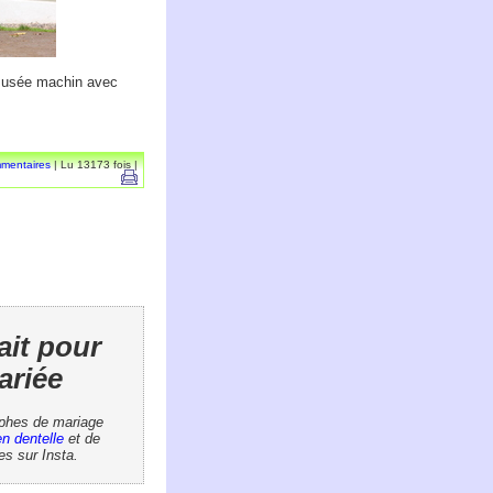
 musée machin avec
mentaires
| Lu 13173 fois |
ait pour
ariée
aphes de mariage
n dentelle
et de
es sur Insta.