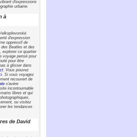
 vibrant d'expressions
graphie urbaine.
n à
 Velkopřevorské
erté d'expression
ime oppressif de
s des Beatles et des
, explorer ce quartier
de voyage pensé pour
puté pour être
pas à glisser dans
ct
. Vous pouvez
ci
. Si vous voyagez
lement recouvert de
ale
s'avère
site incontournable
mains libres et qui
 photographiques,
sement, ou visitez
orer les tendances
vres de David