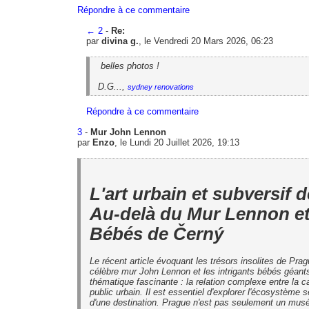
Répondre à ce commentaire
←
2
-
Re:
par
divina g.
, le Vendredi 20 Mars 2026, 06:23
belles photos !
D.G...,
sydney renovations
Répondre à ce commentaire
3
-
Mur John Lennon
par
Enzo
, le Lundi 20 Juillet 2026, 19:13
L'art urbain et subversif 
Au-delà du Mur Lennon et
Bébés de Černý
Le récent article évoquant les trésors insolites de Pr
célèbre mur John Lennon et les intrigants bébés géant
thématique fascinante : la relation complexe entre la cap
public urbain. Il est essentiel d'explorer l'écosystème 
d'une destination. Prague n'est pas seulement un musé