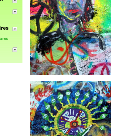
ires
aires