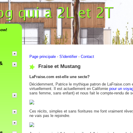
now!
Page principale
-
S'identifier
-
Contact
&
Fraise et Mustang
LaFraise.com est-elle une secte?
Décidemment, Patrice le mythique patron de LaFraise.com e
virtuellement. Il est actuellement en Californie
pour un voya
sans femme, sans enfant) et nous fait le compte-rendu de s
Ces récits, simples et sans fioritures me font vraiment rêve
ne vais pas le rejoindre.
es