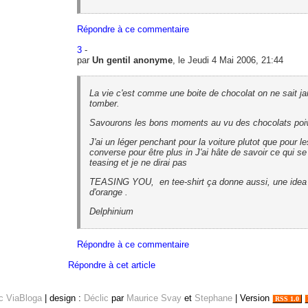
Répondre à ce commentaire
3
-
par
Un gentil anonyme
, le Jeudi 4 Mai 2006, 21:44
La vie c'est comme une boite de chocolat on ne sait ja
tomber.
Savourons les bons moments au vu des chocolats poiv
J'ai un léger penchant pour la voiture plutot que pour l
converse pour être plus in J'ai hâte de savoir ce qui se
teasing et je ne dirai pas
TEASING YOU, en tee-shirt ça donne aussi, une idea 
d'orange .
Delphinium
Répondre à ce commentaire
Répondre à cet article
ec ViaBloga
| design :
Déclic
par
Maurice Svay
et
Stephane
| Version
RSS 1.0