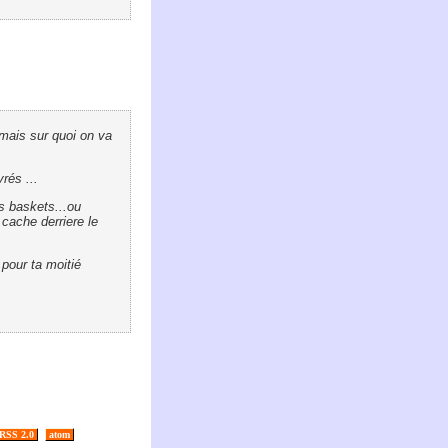
mais sur quoi on va
rés ...
es baskets...ou
 cache derriere le
pour ta moitié
RSS 2.0
atom