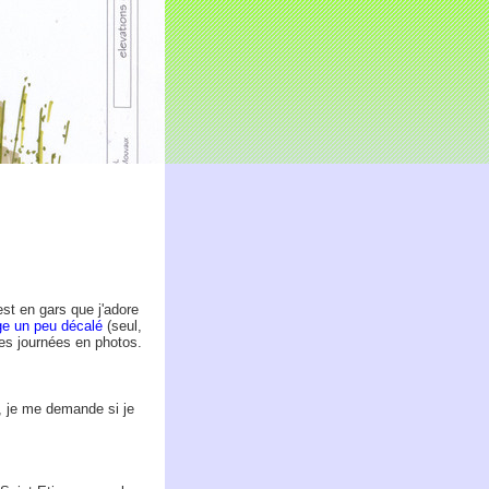
st en gars que j'adore
ge un peu décalé
(seul,
es journées en photos.
r, je me demande si je