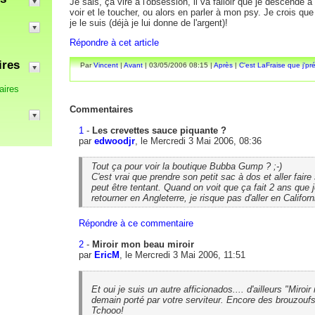
Je sais, ça vire à l'obsession, il va falloir que je descende à
voir et le toucher, ou alors en parler à mon psy. Je crois que
je le suis (déjà je lui donne de l'argent)!
Répondre à cet article
ires
Par
Vincent
|
Avant
| 03/05/2006 08:15 |
Après
|
C'est LaFraise que j'pré
aires
Commentaires
1
-
Les crevettes sauce piquante ?
par
edwoodjr
, le Mercredi 3 Mai 2006, 08:36
Tout ça pour voir la boutique Bubba Gump ? ;-)
C'est vrai que prendre son petit sac à dos et aller faire 
peut être tentant. Quand on voit que ça fait 2 ans que j
retourner en Angleterre, je risque pas d'aller en Californ
Répondre à ce commentaire
2
-
Miroir mon beau miroir
par
EricM
, le Mercredi 3 Mai 2006, 11:51
Et oui je suis un autre afficionados.... d'ailleurs "Miroi
demain porté par votre serviteur. Encore des brouzoufs
Tchooo!