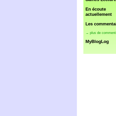
En écoute
actuellement
Les commenta
→ plus de comment
MyBlogLog