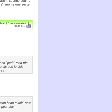
 Saint-Etienne pour le
 s'il monte une secte,
fère!
|
3 commentaires
| Lu
3780 fois |
son "petit" road trip
e dis que je dois
ie !
r mon beau miroir" sera
 pour doc....