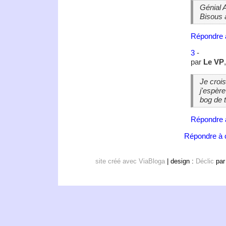
Génial 
Bisous à
Répondre 
3
-
par
Le VP
Je crois
j'espère
bog de t
Répondre 
Répondre à c
site créé avec ViaBloga
| design :
Déclic
pa