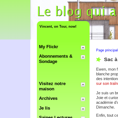
Vincent, on Tour, now!
My Flickr
Page principa
Abonnements &
Sac à
Sondage
Ewen, mon fi
blanche pro
des intention
Visitez notre
sur son traî
maison
Je suis un b
Joie et curio
Archives
académie d'o
Dimanche.
Je lis
Enfin, tout c
Saines Lectures