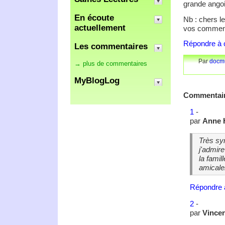
grande angoi
En écoute
Nb : chers le
actuellement
vos commenta
Répondre à c
Les commentaires
Par
docm
→ plus de commentaires
MyBlogLog
Commentai
1
-
par
Anne 
Très sy
j'admire
la famil
amical
Répondre 
2
-
par
Vince