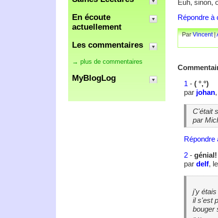
Euh, sinon, o
En écoute
Répondre à c
actuellement
Par
Vincent
|
Les commentaires
→ plus de commentaires
Commentai
MyBlogLog
1
-
( °,°)
par
johan
C'était 
par Mic
Répondre 
2
-
génial!
par
delf
, 
j'y étai
il s'est
bouger s