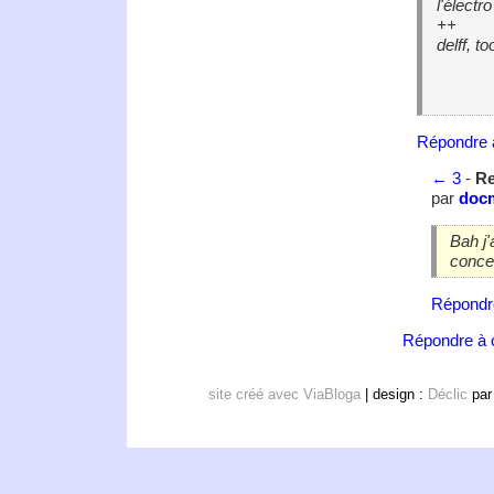
l'électro
++
delff, t
Répondre 
←
3
-
Re
par
doc
Bah j'
concer
Répondr
Répondre à c
site créé avec ViaBloga
| design :
Déclic
pa