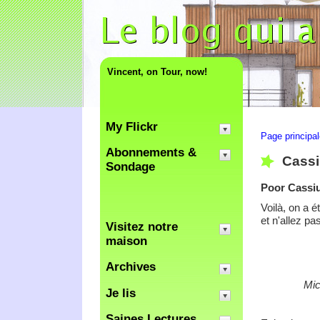
Vincent, on Tour, now!
My Flickr
Page principa
Abonnements &
Cassi
Sondage
Poor Cassi
Voilà, on a é
et n'allez pa
Visitez notre
maison
Archives
Mic
Je lis
Saines Lectures