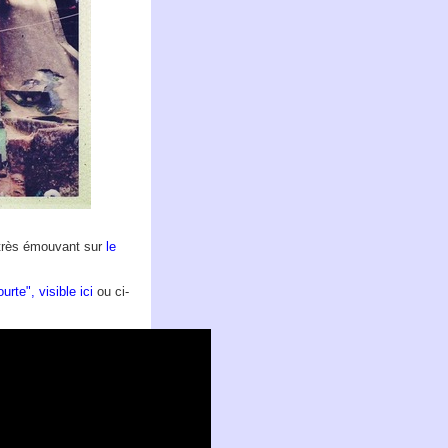
, très émouvant sur
le
urte", visible ici
ou ci-