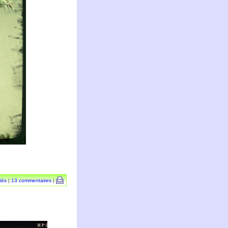
tés
|
13 commentaires
|