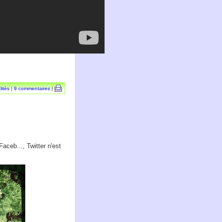
lités
|
9 commentaires
|
aceb..., Twitter n'est