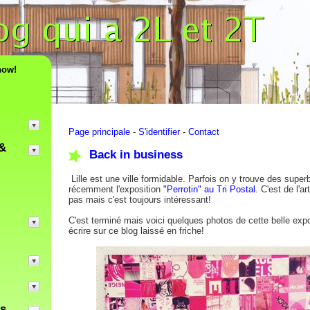
now!
Page principale
-
S'identifier
-
Contact
&
Back in business
Lille est une ville formidable. Parfois on y trouve des sup
récemment l'exposition
"Perrotin" au Tri Postal
. C'est de l'
pas mais c'est toujours intéressant!
C'est terminé mais voici quelques photos de cette belle ex
écrire sur ce blog laissé en friche!
es