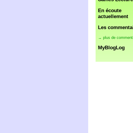
En écoute
actuellement
Les commenta
→ plus de comment
MyBlogLog