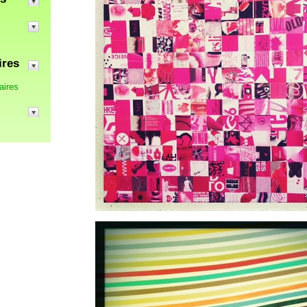
ires
aires